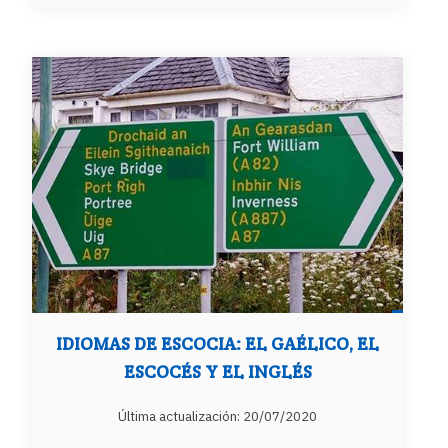
IDIOMAS DE ESCOCIA: EL GAÉLICO, EL
ESCOCÉS Y EL INGLÉS
Última actualización: 20/07/2020