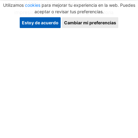
Royal Military Tattoo en Edimburgo, un
Utilizamos
cookies
para mejorar tu experiencia en la web. Puedes
aceptar o revisar tus preferencias.
impresionante espectáculo con gran historia
Estoy de acuerdo
Cambiar mi preferencias
SÍGUEME
NEWSLETTERS
Recibe todas las novedades en tu correo