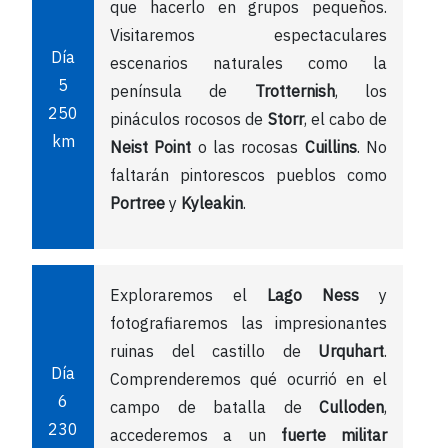
que hacerlo en grupos pequeños.
Visitaremos espectaculares
Día
escenarios naturales como la
5
península de
Trotternish
, los
250
pináculos rocosos de
Storr
, el cabo de
km
Neist Point
o las rocosas
Cuillins
. No
faltarán pintorescos pueblos como
Portree
y
Kyleakin
.
Exploraremos el
Lago Ness
y
fotografiaremos las impresionantes
ruinas del castillo de
Urquhart
.
Día
Comprenderemos qué ocurrió en el
6
campo de batalla de
Culloden
,
230
accederemos a un
fuerte militar