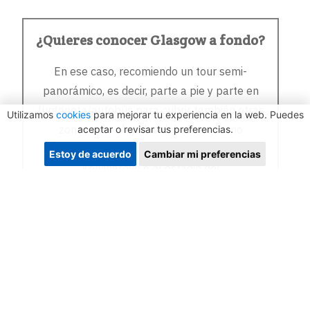
¿Quieres conocer Glasgow a fondo?
En ese caso, recomiendo un tour semi-
panorámico, es decir, parte a pie y parte en
furgoneta/autobús para cubrir también otras
Utilizamos
cookies
para mejorar tu experiencia en la web. Puedes
zonas más alejadas del centro como
aceptar o revisar tus preferencias.
la Universidad de Glasgow, el museo
Estoy de acuerdo
Cambiar mi preferencias
Kelvingrove o el estadio del
Celtic. ¡Pregúntame sin compromiso!
Más información